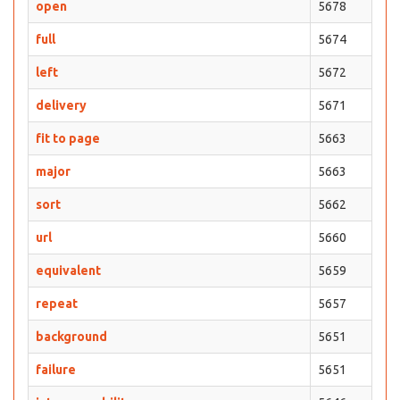
open
5678
full
5674
left
5672
delivery
5671
fit to page
5663
major
5663
sort
5662
url
5660
equivalent
5659
repeat
5657
background
5651
failure
5651