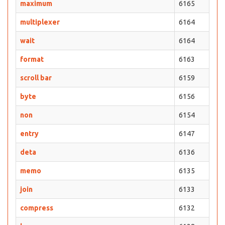
maximum
6165
multiplexer
6164
wait
6164
format
6163
scroll bar
6159
byte
6156
non
6154
entry
6147
deta
6136
memo
6135
join
6133
compress
6132