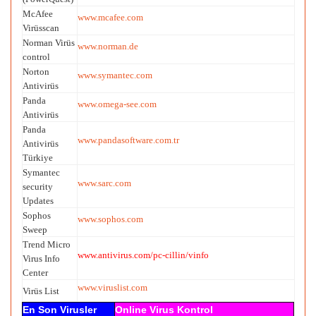
McAfee
www.mcafee.com
Virüsscan
Norman Virüs
www.norman.de
control
Norton
www.symantec.com
Antivirüs
Panda
www.omega-see.com
Antivirüs
Panda
www.pandasoftware.com.tr
Antivirüs
Türkiye
Symantec
www.sarc.com
security
Updates
Sophos
www.sophos.com
Sweep
Trend Micro
www.antivirus.com/pc-cillin/vinfo
Virus Info
Center
www.viruslist.com
Virüs List
En Son Virusler
Online Virus Kontrol