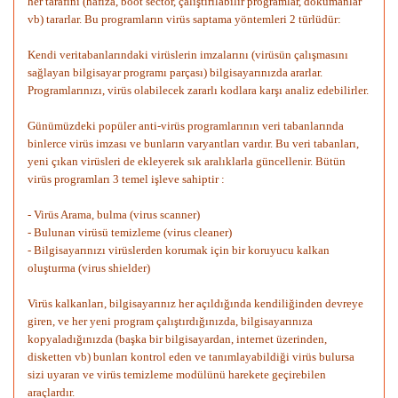
her tarafını (hafıza, boot sector, çalıştırılabilir programlar, dökümanlar
vb) tararlar. Bu programların virüs saptama yöntemleri 2 türlüdür:
Kendi veritabanlarındaki virüslerin imzalarını (virüsün çalışmasını
sağlayan bilgisayar programı parçası) bilgisayarınızda ararlar.
Programlarınızı, virüs olabilecek zararlı kodlara karşı analiz edebilirler.
Günümüzdeki popüler anti-virüs programlarının veri tabanlarında
binlerce virüs imzası ve bunların varyantları vardır. Bu veri tabanları,
yeni çıkan virüsleri de ekleyerek sık aralıklarla güncellenir. Bütün
virüs programları 3 temel işleve sahiptir :
- Virüs Arama, bulma (virus scanner)
- Bulunan virüsü temizleme (virus cleaner)
- Bilgisayarınızı virüslerden korumak için bir koruyucu kalkan
oluşturma (virus shielder)
Virüs kalkanları, bilgisayarınız her açıldığında kendiliğinden devreye
giren, ve her yeni program çalıştırdığınızda, bilgisayarınıza
kopyaladığınızda (başka bir bilgisayardan, internet üzerinden,
disketten vb) bunları kontrol eden ve tanımlayabildiği virüs bulursa
sizi uyaran ve virüs temizleme modülünü harekete geçirebilen
araçlardır.