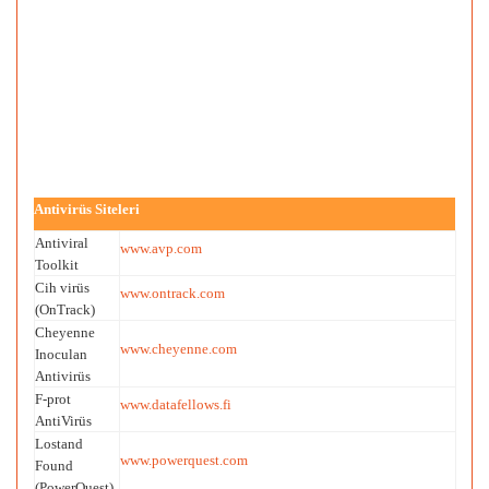
Antivirüs Siteleri
Antiviral
www.avp.com
Toolkit
Cih virüs
www.ontrack.com
(OnTrack)
Cheyenne
www.cheyenne.com
Inoculan
Antivirüs
F-prot
www.datafellows.fi
AntiVirüs
Lostand
www.powerquest.com
Found
(PowerQuest)