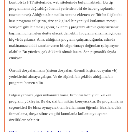
kontrolsüz FTP sitelerinde, web sitelerinde bulunmaktadır. Bu tip
programların dağıtıldığı önemli yerlerden biri de haber gruplarıdır
(usenet news). Aldığınız bir mailin sonuna eklenen ve "lütfen ilişikteki
kısa programı çalıştırın, size çok güzel bir yeni yıl kutlaması mesajı
veriyor" gibi bir mesaj görür, eklenmiş programı alır ve çalıştırırsanız
başınız muhtemelen dertte olacak demektir. Programı alırsınız, içinden
hiç virüs çıkmaz. Ama, aldığınız program, çalıştırıldığında, aslında
makinanıza ciddi zararlar veren bir algoritmayı doğrudan çalıştırıyor
olabilir. Bu yüzden, çok dikkatli olmak lazım. Son pişmanlik fayda
etmiyor.
Önemli dosyalarınızın (sistem dosyaları, önemli kişisel dosyalar vb)
yedeklerini almaya çalışın. Ve de süpheli bir şekilde aldığınız bir
programı hemen silin.
Bilgisayarınıza, eger imkanınız varsa, bir virüs koruyucu kalkan
programı yükleyin. Bu da, sizi bir miktar koruyacaktır. Bu programların
seçenekleri ile biraz oynayarak tam kullanımını öğrenin. Bazıları, disk
formatlama, dosya silme vb gibi konularda kullanıcıyı uyaran
özelliklere sahiptir.