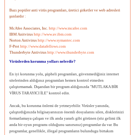
Bazı popüler anti virüs programları, üretici şirketler ve web adresleri
şunlardır :
McAfee Associates, Inc.
http://www.mcafee.com
IBM Anitvirus
http://www.av.ibm.com
Norton Antivirus
http://www.symantec.com
F-Prot
http://www.datafellows.com
Thunderbyte Antivirus
http://www.thunderbyte.com
Virüslerden korunma yolları nelerdir?
En iyi korunma yolu, şüpheli programları, güvenmediğiniz internet
sitelerinden aldığınız programları hemen kontrol etmeden
çalıştırmamak. Dışarıdan bir program aldığınızda "MUTLAKA BİR
VİRUS TARAYICI İLE" kontrol edin.
Ancak, bu korunma önlemi de yetmeyebilir. Virüsler yanında,
çalıştırdığınızda bilgisayarınızın önemli dosyalarını silen, disklerinizi
formatlamaya çalışan ve ilk anda yararlı gibi görünen (söz gelimi ilk
anda bir oyun programı olduğunu sanırsınız) programlar da var. Bu
programlar, genellikle, illegal programların bulundugu birtakım