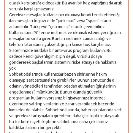
olarak karşı tarafa gidecektir. Bu ayarı bir kez yaptığınızda artık
sorunla karşılaşmazsınız.
Gereksiz mesajlar, kullanıcının okumayı kendi tercih etmediği
ilan mesajları İngilizce’de “junk mail” veya “spam” olarak
adlandırılır. Türkçeye “çöp mesaj” olarak çevirebiliriz.
Kullanıcıların PC’lerine indirmek ve okumak istemeyeceği tüm
mesajlar bu sınıfa girer. Bunları indirmek zaman aldığı ve
telefon faturalarını yükselttiği için kimse hoş karşılamaz.
Sisteminizde mutlaka bir anti-virüs programı kullanın. Bu
sadece kendi güvenliğimiz için değil. Virüslü dosya
göndererek başkalarının sistemini riske atmaya da hakkımız
yok.
Sohbet odalarında kullanıcılar bazen sinirlerine hakim
olamayıp sert tartışmalara girebilirler. Bunun sonucunda o
odanın yöneticileri tarafından odadan atılmaları (girişlerinin
engellenmesi) mümkündür. Bunun dışında güvenlik
programları kullanmıyorsanız bilgisayarınıza Internet
üzerinden saldırıp verilerinize zarar verebilecek beceride
kimseler de olabilir. Sohbet odalarında, haber gruplarında sert
ve gereksiz tartışmalara girenlerin daha çok tepki toplayarak
bu tür kötü niyetli kişilerin saldırılarına daha çok maruz
kaldıkları bilinen bir gerçektir.