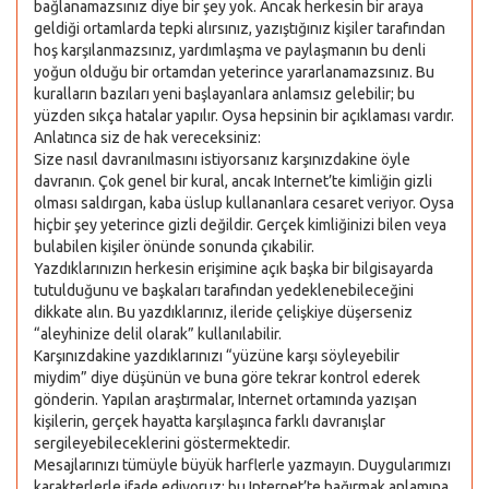
bağlanamazsınız diye bir şey yok. Ancak herkesin bir araya
geldiği ortamlarda tepki alırsınız, yazıştığınız kişiler tarafından
hoş karşılanmazsınız, yardımlaşma ve paylaşmanın bu denli
yoğun olduğu bir ortamdan yeterince yararlanamazsınız. Bu
kuralların bazıları yeni başlayanlara anlamsız gelebilir; bu
yüzden sıkça hatalar yapılır. Oysa hepsinin bir açıklaması vardır.
Anlatınca siz de hak vereceksiniz:
Size nasıl davranılmasını istiyorsanız karşınızdakine öyle
davranın. Çok genel bir kural, ancak Internet’te kimliğin gizli
olması saldırgan, kaba üslup kullananlara cesaret veriyor. Oysa
hiçbir şey yeterince gizli değildir. Gerçek kimliğinizi bilen veya
bulabilen kişiler önünde sonunda çıkabilir.
Yazdıklarınızın herkesin erişimine açık başka bir bilgisayarda
tutulduğunu ve başkaları tarafından yedeklenebileceğini
dikkate alın. Bu yazdıklarınız, ileride çelişkiye düşerseniz
“aleyhinize delil olarak” kullanılabilir.
Karşınızdakine yazdıklarınızı “yüzüne karşı söyleyebilir
miydim” diye düşünün ve buna göre tekrar kontrol ederek
gönderin. Yapılan araştırmalar, Internet ortamında yazışan
kişilerin, gerçek hayatta karşılaşınca farklı davranışlar
sergileyebileceklerini göstermektedir.
Mesajlarınızı tümüyle büyük harflerle yazmayın. Duygularımızı
karakterlerle ifade ediyoruz; bu Internet’te bağırmak anlamına