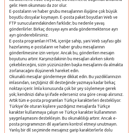
gelir. Hem okunması da zor olur.
E-postaların ve haber grubu mesajlarının ilişiğine çok büyük
boyutlu dosyalar koymayın. E-posta paket boyutları Web ve
FTP sunucularındakinden farklıdır; bu nedenle yavaş
gönderilirler. Birkaç dosyayı aynı anda göndermektense ayrı
ayrı gönderebilirsiniz.
E-posta programları HTML içeriğe sahip, yani Web sayfası gibi
hazırlanmış e-postaların ve haber grubu mesajlarının
gönderilmesine izin veriyor. Ancak bu, gönderilen mesajın
boyutunu artırır. Karşınızdakinin bu mesajları alırken sıkıntı
çekebileceğini, sizin yüzünüzden başka mesajlarını da almakta
zorlanacağını düşünerek hareket edin.
Okunaklı mesajlar göndermeye dikkat edin. Bu yazdıklarınızın
imlasından, seçtiğiniz dil desteğinde yazmaya kadar birkaç
noktayı içerir. İmla konusunda çok bir şey söylemeye gerek
yok; kendinizi daha iyi ifade ederseniz ona göre cevap alırsınız.
Artık tüm e-posta programları Türkçe karakterleri destekliyor.
Türkiye’de oturan kişilere yazdığınız mesajlarda Türkçe
karakter kullanmaya çalışın ve Türkçe karakter kullanımının
yaygınlaşmasını destekleyin. Bu okunaklılığı artırır. Ancak e-
posta programınızın dil ayarlarını kontrol etmeyi unutmayın.
Yanlış bir dil seçiminde mesajınız garip karakterlerle dolu