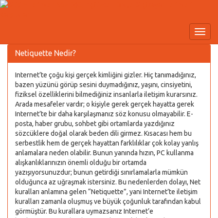
Netiquette Nedir?
Internet’te çoğu kişi gerçek kimliğini gizler. Hiç tanımadığınız,
bazen yüzünü görüp sesini duymadığınız, yaşını, cinsiyetini,
fiziksel özelliklerini bilmediğiniz insanlarla iletişim kurarsınız.
Arada mesafeler vardır; o kişiyle gerek gerçek hayatta gerek
Internet’te bir daha karşılaşmanız söz konusu olmayabilir. E-
posta, haber grubu, sohbet gibi ortamlarda yazdığınız
sözcüklere doğal olarak beden dili girmez. Kısacası hem bu
serbestlik hem de gerçek hayattan farklılıklar çok kolay yanlış
anlamalara neden olabilir. Bunun yanında hızın, PC kullanma
alışkanlıklarınızın önemli olduğu bir ortamda
yazışıyorsunuzdur; bunun getirdiği sınırlamalarla mümkün
olduğunca az uğraşmak istersiniz. Bu nedenlerden dolayı, Net
kuralları anlamına gelen “Netiquette”, yani Internet’te iletişim
kuralları zamanla oluşmuş ve büyük çoğunluk tarafından kabul
görmüştür. Bu kurallara uymazsanız Internet’e