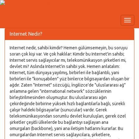
Internet Nedir?
Internet nedir, sahibi kimdir? Hemen gülümsemeyin, bu soruyu
soran çok kişi var. Ve çok haklılar: Kimdir bu Internet'in sahibi;
Internet servis sağlayıcılar mı, telekomünikasyon şirketleri mi,
devlet mi? Aslında Internet'in sahibi yok. Hemen anlatalım:
Internet, tüm dünyaya yayılmış, birbirleri ile bağlantılı, yani
birbirleri ile "konuşabilen" yüz binlerce bilgisayardan oluşan bir
ağdır. Zaten "Internet" sözcüğü, İngilizce'de "uluslararası ağ"
anlamına gelen "international network" sözcüklerinin
birleştirilmesinden oluşmuştur. Bu uluslararası ağın
çekirdeğinde birbirine yüksek hızlı bağlantılarla bağlı, sürekli
çalışır haldeki bilgisayarlar (sunucular) vardır. Gerek
telekomünikasyondan sorumlu devlet kuruluşları, gerek özel
şirketler çeşitli ülkelerde bu bağlantıyı sağlayan ana
omurgaları (backbone), yani ana iletişim hatlarını kurarlar. Bu
omurgalardan Internet servis sağlayıcılara, şirketlere,