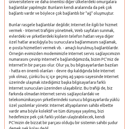
üniversitelere ve daha önemlisi diğer ülkelerdeki omurgalara
bağlantılar yapılmıştır. Bunların kendi aralarında da pek çok
bağlantı vardır ve böylece çok bağlantılı bir "ağ" oluşmuştur.
Bunlar rasgele bağlantılar değildir; Internet ile ilgili bir hizmet
vermek - Internet trafiğini yönetmek, Web sayfaları sunmak,
evlerdeki ve şirketlerdeki kişilerin telefon hatları veya diğer
özel hatlar aracılığıyla bu sunuculara bağlanmasını sağlamak,
e-posta hizmetleri vermek vb. - amaçlı kurulmuş bağlantılardır.
Örneğin evimizden modemimizle Internet servis sağlayıcımızın
numarasını çevirip Internet'e bağlandığımızda, bizim PC'miz de
Internet'in bir parçası olur. Olur ya, bu bilgisayarlardan bazıları
- hatta en önemli olanları - devre dışı kaldığında bile Internet
yok olmaz, çünkü bu iç içe geçmiş ağ yapısı sayesinde Internet
üzerinde ulaşmak istediğimiz başka bilgisayarlara farklı
Internet sunucuları üzerinden ulaşabiliriz. Bu trafiği de, biz
farkında olmadan Internet servis sağlayıcılardaki ve
telekomünikasyon şirketlerindeki sunucu bilgisayarlarda yüklü
özel yazılımlar yönetir. Internet altyapılarının sahibi elbette
vardır ama böyle kolektif ve tüm dünyaya yayılmış, bizi
hedefimize pek çok farklı yoldan ulaştırabilecek, kendi
PC'mizin de bizzat bir parçası olduğu bir sistemin sahibi şudur
demek pek kolay değil.