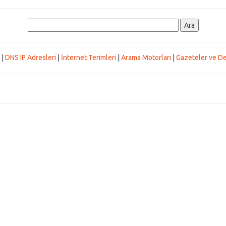
|
DNS IP Adresleri
|
İnternet Terimleri
|
Arama Motorları
|
Gazeteler ve De