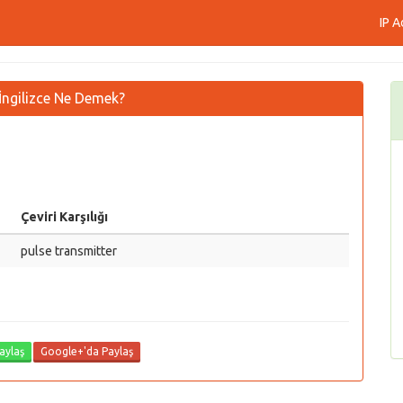
IP A
i İngilizce Ne Demek?
Çeviri Karşılığı
pulse transmitter
aylaş
Google+'da Paylaş