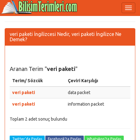
veri paketi İngilizcesi Nedir, veri paketi İngilizce Ne
Demek?
Aranan Terim "
veri paketi
"
Terim/ Sözcük
Çeviri Karşılığı
veri paketi
data packet
veri paketi
information packet
Toplam 2 adet sonuç bulundu
Twitter'da Paylaş
Facebook'ta Paylaş
WhatsApp'ta Paylaş