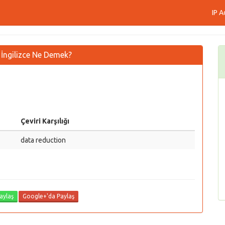
IP A
e İngilizce Ne Demek?
Çeviri Karşılığı
data reduction
aylaş
Google+'da Paylaş