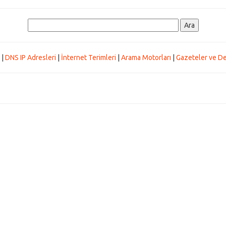
|
DNS IP Adresleri
|
İnternet Terimleri
|
Arama Motorları
|
Gazeteler ve De