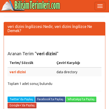
veri dizini İngilizcesi Nedir, veri dizini İngilizce Ne
Demek?
Aranan Terim "
veri dizini
"
Terim/ Sözcük
Çeviri Karşılığı
veri dizini
data directory
Toplam 1 adet sonuç bulundu
Twitter'da Paylaş
Facebook'ta Paylaş
WhatsApp'ta Paylaş
Google+'da Paylaş