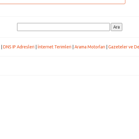
|
DNS IP Adresleri
|
İnternet Terimleri
|
Arama Motorları
|
Gazeteler ve De