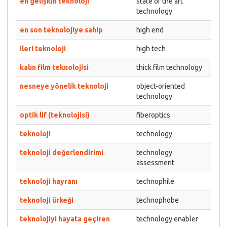
en gelişkin teknoloji
state of the art
technology
en son teknolojiye sahip
high end
ileri teknoloji
high tech
kalın film teknolojisi
thick film technology
nesneye yönelik teknoloji
object-oriented
technology
optik lif (teknolojisi)
fiberoptics
teknoloji
technology
teknoloji değerlendirimi
technology
assessment
teknoloji hayranı
technophile
teknoloji ürkeği
technophobe
teknolojiyi hayata geçiren
technology enabler