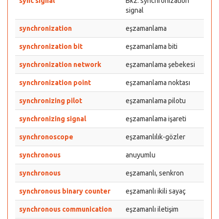
sync signal
Bkz: synchronization
signal
synchronization
eşzamanlama
synchronization bit
eşzamanlama biti
synchronization network
eşzamanlama şebekesi
synchronization point
eşzamanlama noktası
synchronizing pilot
eşzamanlama pilotu
synchronizing signal
eşzamanlama işareti
synchronoscope
eşzamanlılık-gözler
synchronous
anuyumlu
synchronous
eşzamanlı, senkron
synchronous binary counter
eşzamanlı ikili sayaç
synchronous communication
eşzamanlı iletişim