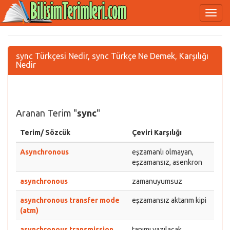
sync Türkçesi Nedir, sync Türkçe Ne Demek, Karşılığı
Nedir
Aranan Terim "
sync
"
Terim/ Sözcük
Çeviri Karşılığı
Asynchronous
eşzamanlı olmayan,
eşzamansız, asenkron
asynchronous
zamanuyumsuz
asynchronous transfer mode
eşzamansız aktarım kipi
(atm)
asynchronous transmission
tanımı yazılacak