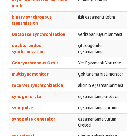
mode
binary synchronous
ikili eşzamanlı iletim
transmission
Database synchronization
veritabanı uyumlanması
double-ended
çift düğümlü
synchronization
eşzamanlama
Geosynchronous Orbit
Yer Eşzamanlı Yörünge
multisync monitor
Çok tarama hızlı monitör
receiver synchronization
alıcının eşzamanlanması
sync generator
eşzamanlama üreteci
sync pulse
eşzamanlama vurumu
sync pulse generator
eşzamanlama vurum
üreteci