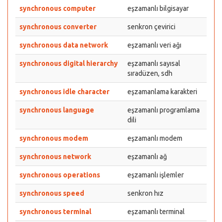
synchronous computer
eşzamanlı bilgisayar
synchronous converter
senkron çevirici
synchronous data network
eşzamanlı veri ağı
synchronous digital hierarchy
eşzamanlı sayısal
sıradüzen, sdh
synchronous idle character
eşzamanlama karakteri
synchronous language
eşzamanlı programlama
dili
synchronous modem
eşzamanlı modem
synchronous network
eşzamanlı ağ
synchronous operations
eşzamanlı işlemler
synchronous speed
senkron hız
synchronous terminal
eşzamanlı terminal