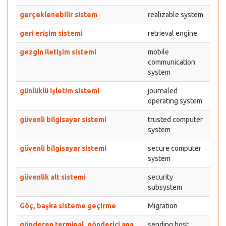
gerçeklenebilir sistem
realizable system
geri erişim sistemi
retrieval engine
gezgin iletişim sistemi
mobile
communication
system
günlüklü işletim sistemi
journaled
operating system
güvenli bilgisayar sistemi
trusted computer
system
güvenli bilgisayar sistemi
secure computer
system
güvenlik alt sistemi
security
subsystem
Göç, başka sisteme geçirme
Migration
gönderen terminal, gönderici ana
sending host