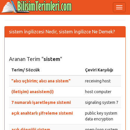
sistem İngilizcesi Nedir, sistem İngilizce Ne Demek?
Aranan Terim "
sistem
"
Terim/ Sözcük
Çeviri Karşılığı
"alıcı uçbirim; alıcı ana sistem"
receiving host
(iletişim) anasistem(i)
host computer
7 numaralı işaretleşme sistemi
signaling system 7
açık anahtarlı şifreleme sistemi
public key system
data encryption
açık döngülü sistem
open-loop system