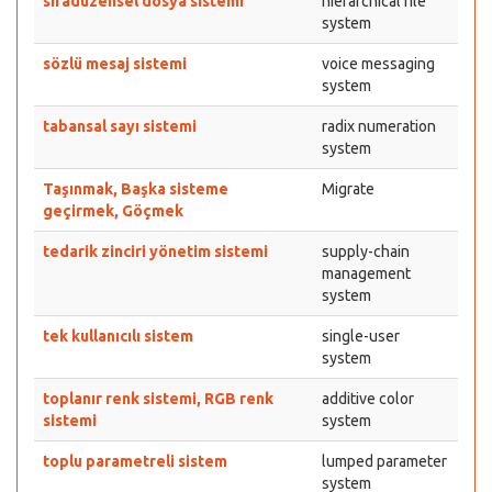
sıradüzensel dosya sistemi
hierarchical file
system
sözlü mesaj sistemi
voice messaging
system
tabansal sayı sistemi
radix numeration
system
Taşınmak, Başka sisteme
Migrate
geçirmek, Göçmek
tedarik zinciri yönetim sistemi
supply-chain
management
system
tek kullanıcılı sistem
single-user
system
toplanır renk sistemi, RGB renk
additive color
sistemi
system
toplu parametreli sistem
lumped parameter
system