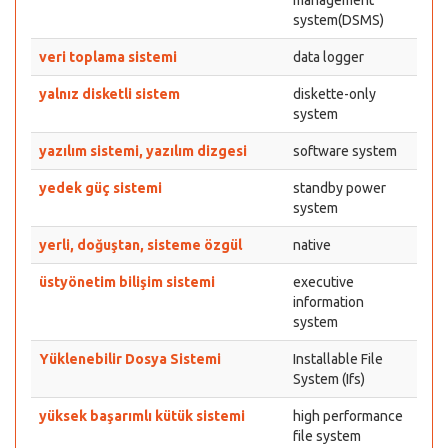
management
system(DSMS)
veri toplama sistemi
data logger
yalnız disketli sistem
diskette-only
system
yazılım sistemi, yazılım dizgesi
software system
yedek güç sistemi
standby power
system
yerli, doğuştan, sisteme özgül
native
üstyönetim bilişim sistemi
executive
information
system
Yüklenebilir Dosya Sistemi
Installable File
System (Ifs)
yüksek başarımlı kütük sistemi
high performance
file system