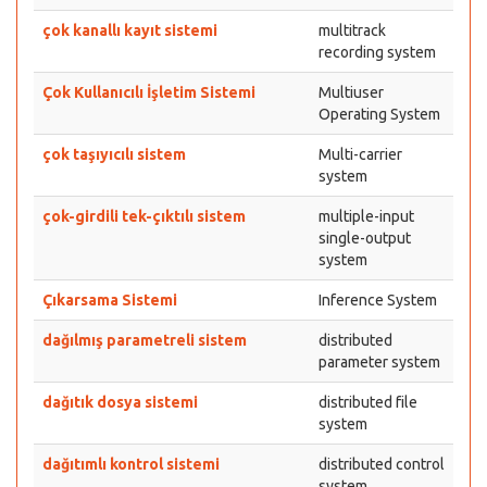
çok kanallı kayıt sistemi
multitrack
recording system
Çok Kullanıcılı İşletim Sistemi
Multiuser
Operating System
çok taşıyıcılı sistem
Multi-carrier
system
çok-girdili tek-çıktılı sistem
multiple-input
single-output
system
Çıkarsama Sistemi
Inference System
dağılmış parametreli sistem
distributed
parameter system
dağıtık dosya sistemi
distributed file
system
dağıtımlı kontrol sistemi
distributed control
system