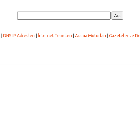
|
DNS IP Adresleri
|
İnternet Terimleri
|
Arama Motorları
|
Gazeteler ve De