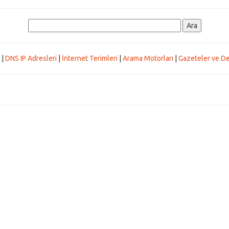
|
DNS IP Adresleri
|
İnternet Terimleri
|
Arama Motorları
|
Gazeteler ve De