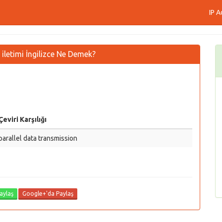
IP A
ri iletimi İngilizce Ne Demek?
Çeviri Karşılığı
parallel data transmission
aylaş
Google+'da Paylaş