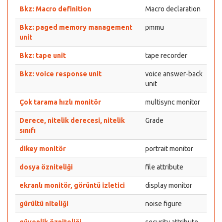
Bkz: Macro definition
Macro declaration
Bkz: paged memory management
pmmu
unit
Bkz: tape unit
tape recorder
Bkz: voice response unit
voice answer-back
unit
Çok tarama hızlı monitör
multisync monitor
Derece, nitelik derecesi, nitelik
Grade
sınıfı
dikey monitör
portrait monitor
dosya özniteliği
file attribute
ekranlı monitör, görüntü izletici
display monitor
gürültü niteliği
noise figure