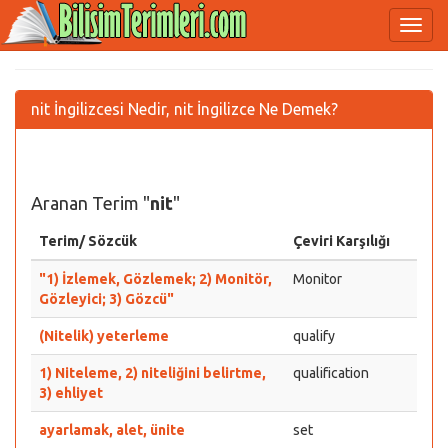
nit İngilizcesi Nedir, nit İngilizce Ne Demek?
Aranan Terim "
nit
"
Terim/ Sözcük
Çeviri Karşılığı
"1) İzlemek, Gözlemek; 2) Monitör,
Monitor
Gözleyici; 3) Gözcü"
(Nitelik) yeterleme
qualify
1) Niteleme, 2) niteliğini belirtme,
qualification
3) ehliyet
ayarlamak, alet, ünite
set