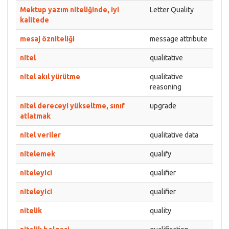
Mektup yazım niteliğinde, iyi
Letter Quality
kalitede
mesaj özniteliği
message attribute
nitel
qualitative
nitel akıl yürütme
qualitative
reasoning
nitel dereceyi yükseltme, sınıf
upgrade
atlatmak
nitel veriler
qualitative data
nitelemek
qualify
niteleyici
qualifier
niteleyici
qualifier
nitelik
quality