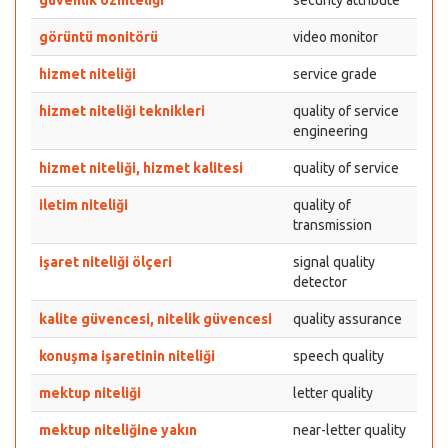
güvenlik özniteliği
security attribute
görüntü monitörü
video monitor
hizmet niteliği
service grade
hizmet niteliği teknikleri
quality of service
engineering
hizmet niteliği, hizmet kalitesi
quality of service
iletim niteliği
quality of
transmission
işaret niteliği ölçeri
signal quality
detector
kalite güvencesi, nitelik güvencesi
quality assurance
konuşma işaretinin niteliği
speech quality
mektup niteliği
letter quality
mektup niteliğine yakın
near-letter quality