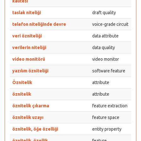
kalitesi
taslak niteliği
draft quality
telefon niteliğinde devre
voice-grade circuit
veri özniteliği
data attribute
verilerin niteliği
data quality
video monitörü
video monitor
yazılım özniteliği
software feature
Öznitelik
attribute
öznitelik
attribute
öznitelik çıkarma
feature extraction
öznitelik uzayı
feature space
öznitelik, öğe özelliği
entity property
öznitelik, özellik
feature