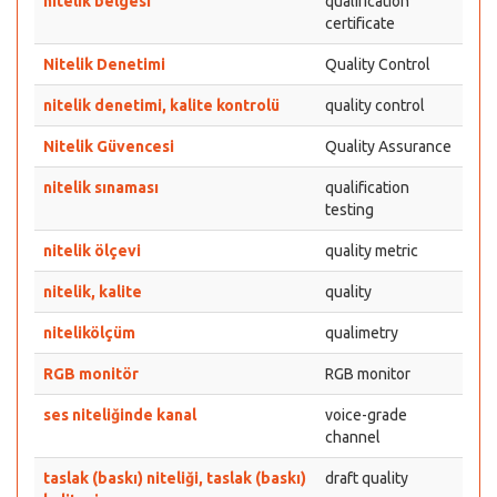
nitelik belgesi
qualification
certificate
Nitelik Denetimi
Quality Control
nitelik denetimi, kalite kontrolü
quality control
Nitelik Güvencesi
Quality Assurance
nitelik sınaması
qualification
testing
nitelik ölçevi
quality metric
nitelik, kalite
quality
nitelikölçüm
qualimetry
RGB monitör
RGB monitor
ses niteliğinde kanal
voice-grade
channel
taslak (baskı) niteliği, taslak (baskı)
draft quality