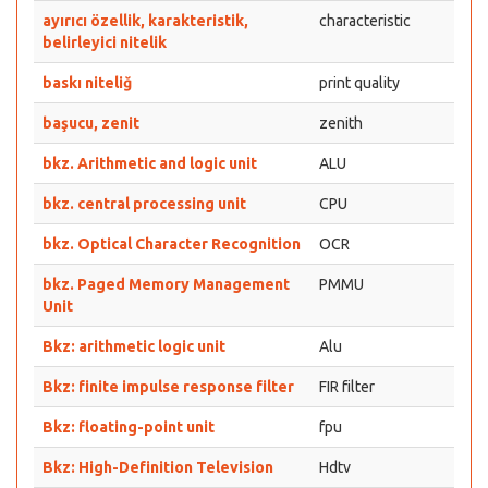
ayırıcı özellik, karakteristik,
characteristic
belirleyici nitelik
baskı niteliğ
print quality
başucu, zenit
zenith
bkz. Arithmetic and logic unit
ALU
bkz. central processing unit
CPU
bkz. Optical Character Recognition
OCR
bkz. Paged Memory Management
PMMU
Unit
Bkz: arithmetic logic unit
Alu
Bkz: finite impulse response filter
FIR filter
Bkz: floating-point unit
fpu
Bkz: High-Definition Television
Hdtv