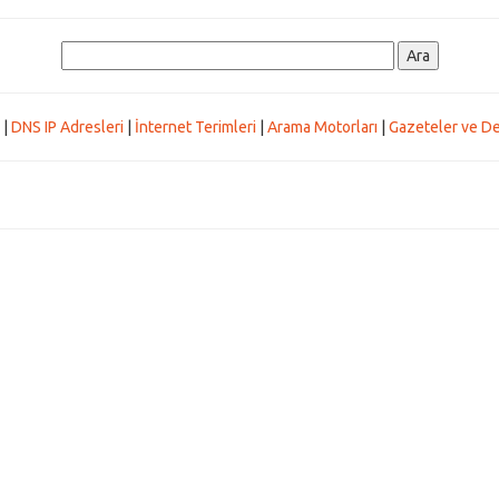
|
DNS IP Adresleri
|
İnternet Terimleri
|
Arama Motorları
|
Gazeteler ve De