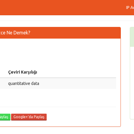
IP A
ilizce Ne Demek?
Çeviri Karşılığı
quantitative data
aylaş
Google+'da Paylaş