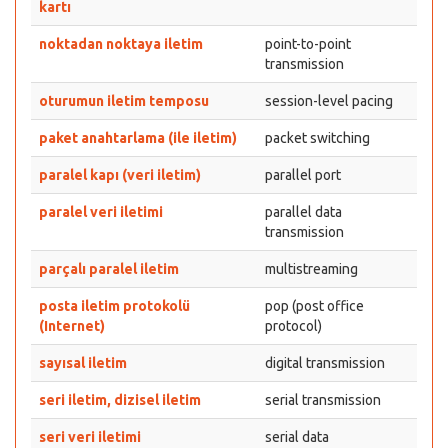
kartı
noktadan noktaya iletim
point-to-point
transmission
oturumun iletim temposu
session-level pacing
paket anahtarlama (ile iletim)
packet switching
paralel kapı (veri iletim)
parallel port
paralel veri iletimi
parallel data
transmission
parçalı paralel iletim
multistreaming
posta iletim protokolü
pop (post office
(Internet)
protocol)
sayısal iletim
digital transmission
seri iletim, dizisel iletim
serial transmission
seri veri iletimi
serial data