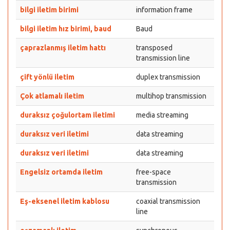
bilgi iletim birimi
information frame
bilgi iletim hız birimi, baud
Baud
çaprazlanmış iletim hattı
transposed
transmission line
çift yönlü iletim
duplex transmission
Çok atlamalı iletim
multihop transmission
duraksız çoğulortam iletimi
media streaming
duraksız veri iletimi
data streaming
duraksız veri iletimi
data streaming
Engelsiz ortamda iletim
free-space
transmission
Eş-eksenel iletim kablosu
coaxial transmission
line