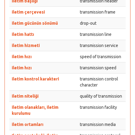
iletim başlığı
transmission header
iletim çerçevesi
transmission frame
iletim gücünün sönümü
drop-out
iletim hattı
transmission line
iletim hizmeti
transmission service
iletim hızı
speed of transmission
iletim hızı
transmission speed
iletim kontrol karakteri
transmission control
character
iletim niteliği
quality of transmission
iletim olanakları, iletim
transmission facility
kurulumu
iletim ortamları
transmission media