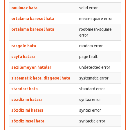
onulmaz hata
solid error
ortalama karesel hata
mean-square error
ortalama karesel hata
root-mean-square
error
rasgele hata
random error
sayfa hatası
page fault
sezilemeyen hatalar
undetected error
sistematik hata, dizgesel hata
systematic error
standart hata
standard error
sözdizim hatası
syntax error
sözdizimi hatası
syntax error
sözdizimsel hata
syntactic error