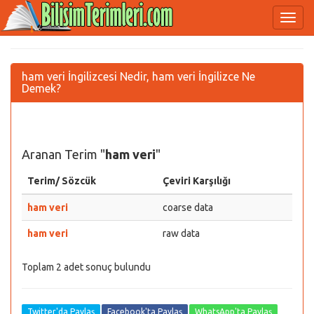
ham veri İngilizcesi Nedir, ham veri İngilizce Ne
Demek?
Aranan Terim "
ham veri
"
Terim/ Sözcük
Çeviri Karşılığı
ham veri
coarse data
ham veri
raw data
Toplam 2 adet sonuç bulundu
Twitter'da Paylaş
Facebook'ta Paylaş
WhatsApp'ta Paylaş