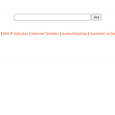
|
DNS IP Adresleri
|
İnternet Terimleri
|
Arama Motorları
|
Gazeteler ve De