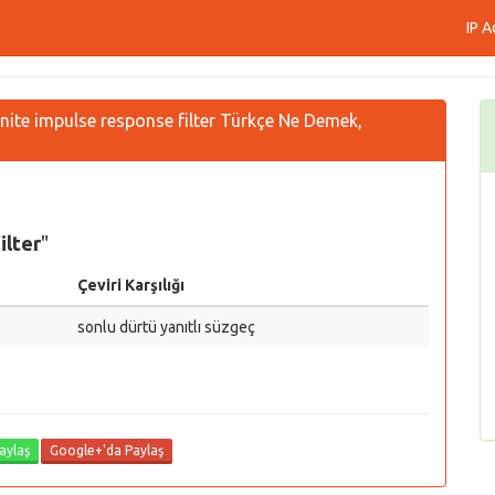
IP A
finite impulse response filter Türkçe Ne Demek,
ilter
"
Çeviri Karşılığı
sonlu dürtü yanıtlı süzgeç
aylaş
Google+'da Paylaş