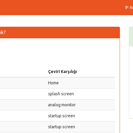
IP A
ek?
Çeviri Karşılığı
Home
splash screen
analog monitor
startup screen
startup screen