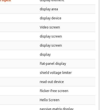
n öğesi
display element
display area
display device
Video screen
display screen
display screen
display
flat-panel display
shield voltage limiter
read-out device
flicker-free screen
Hello Screen
passive-matrix display