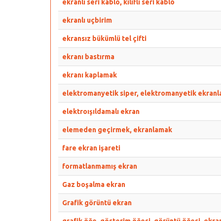
ekranlı seri kablo, kılıflı seri kablo
ekranlı uçbirim
ekransız bükümlü tel çifti
ekranı bastırma
ekranı kaplamak
elektromanyetik siper, elektromanyetik ekran
elektroışıldamalı ekran
elemeden geçirmek, ekranlamak
fare ekran işareti
formatlanmamış ekran
Gaz boşalma ekran
Grafik görüntü ekran