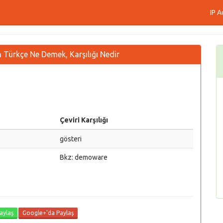
IP A
Türkçe Ne Demek, Karşılığı Nedir
Çeviri Karşılığı
gösteri
Bkz: demoware
aylaş
Google+'da Paylaş