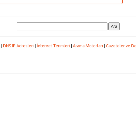
|
DNS IP Adresleri
|
İnternet Terimleri
|
Arama Motorları
|
Gazeteler ve De