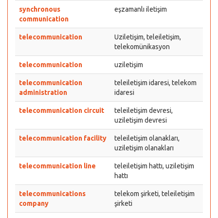
synchronous
eşzamanlı iletişim
communication
telecommunication
Uziletişim, teleiletişim,
telekomünikasyon
telecommunication
uziletişim
telecommunication
teleiletişim idaresi, telekom
administration
idaresi
telecommunication circuit
teleiletişim devresi,
uziletişim devresi
telecommunication facility
teleiletişim olanakları,
uziletişim olanakları
telecommunication line
teleiletişim hattı, uziletişim
hattı
telecommunications
telekom şirketi, teleiletişim
company
şirketi