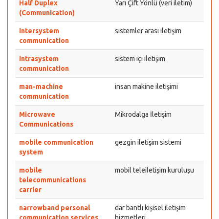
Half Duplex
Yarı Çift Yönlü (veri iletim)
(Communication)
intersystem
sistemler arası iletişim
communication
intrasystem
sistem içi iletişim
communication
man-machine
insan makine iletişimi
communication
Microwave
Mikrodalga İletişim
Communications
mobile communication
gezgin iletişim sistemi
system
mobile
mobil teleiletişim kuruluşu
telecommunications
carrier
narrowband personal
dar bantlı kişisel iletişim
communication services
hizmetleri