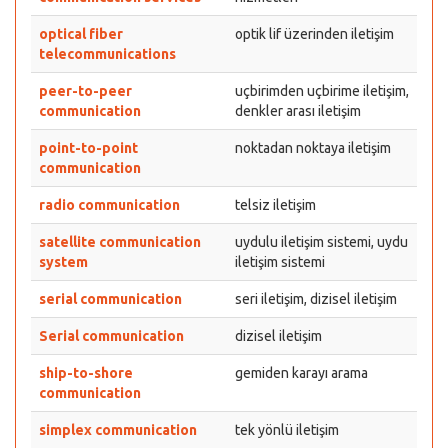
optical fiber
optik lif üzerinden iletişim
telecommunications
peer-to-peer
uçbirimden uçbirime iletişim,
communication
denkler arası iletişim
point-to-point
noktadan noktaya iletişim
communication
radio communication
telsiz iletişim
satellite communication
uydulu iletişim sistemi, uydu
system
iletişim sistemi
serial communication
seri iletişim, dizisel iletişim
Serial communication
dizisel iletişim
ship-to-shore
gemiden karayı arama
communication
simplex communication
tek yönlü iletişim