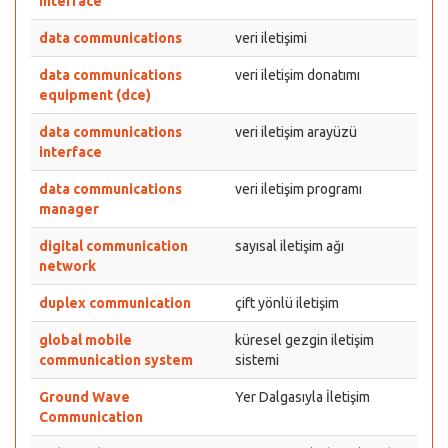
interface
data communications
veri iletişimi
data communications
veri iletişim donatımı
equipment (dce)
data communications
veri iletişim arayüzü
interface
data communications
veri iletişim programı
manager
digital communication
sayısal iletişim ağı
network
duplex communication
çift yönlü iletişim
global mobile
küresel gezgin iletişim
communication system
sistemi
Ground Wave
Yer Dalgasıyla İletişim
Communication