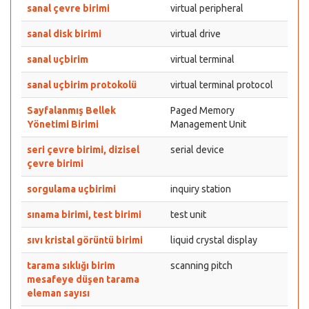
sanal çevre birimi
virtual peripheral
sanal disk birimi
virtual drive
sanal uçbirim
virtual terminal
sanal uçbirim protokolü
virtual terminal protocol
Sayfalanmış Bellek
Paged Memory
Yönetimi Birimi
Management Unit
seri çevre birimi, dizisel
serial device
çevre birimi
sorgulama uçbirimi
inquiry station
sınama birimi, test birimi
test unit
sıvı kristal görüntü birimi
liquid crystal display
tarama sıklığı birim
scanning pitch
mesafeye düşen tarama
eleman sayısı