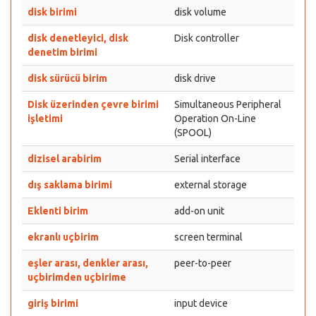
disk birimi
disk volume
disk denetleyici, disk
Disk controller
denetim birimi
disk sürücü birim
disk drive
Disk üzerinden çevre birimi
Simultaneous Peripheral
işletimi
Operation On-Line
(SPOOL)
dizisel arabirim
Serial interface
dış saklama birimi
external storage
Eklenti birim
add-on unit
ekranlı uçbirim
screen terminal
eşler arası, denkler arası,
peer-to-peer
uçbirimden uçbirime
giriş birimi
input device