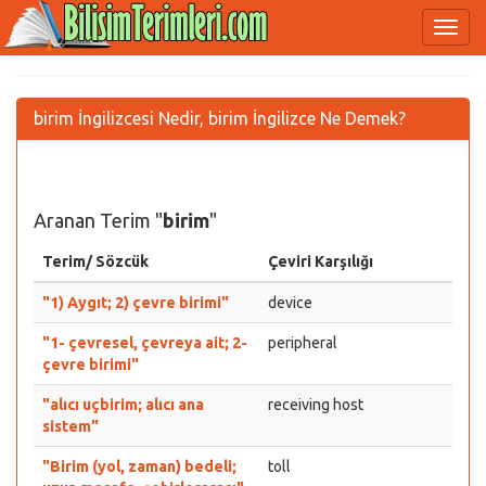
birim İngilizcesi Nedir, birim İngilizce Ne Demek?
Aranan Terim "
birim
"
Terim/ Sözcük
Çeviri Karşılığı
"1) Aygıt; 2) çevre birimi"
device
"1- çevresel, çevreya ait; 2-
peripheral
çevre birimi"
"alıcı uçbirim; alıcı ana
receiving host
sistem"
"Birim (yol, zaman) bedeli;
toll