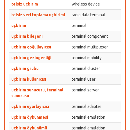
telsiz uçbirim
wireless device
telsiz veri toplama uçbirimi
radio data terminal
uçbirim
terminal
uçbirim bileşeni
terminal component
uçbirim çoğullayıcısı
terminal multiplexer
uçbirim gezingenliği
terminal mobility
uçbirim grubu
terminal cluster
uçbirim kullanıcısı
terminal user
uçbirim sunucusu, terminal
terminal server
sunucusu
uçbirim uyarlayıcısı
terminal adapter
uçbirim öykünmesi
terminal emulation
uçbirim öykünümü
terminal emulation