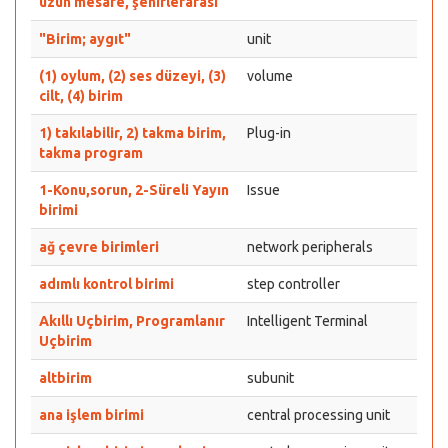
uzun mesafe, şehirlerarası"
"Birim; aygıt"
unit
(1) oylum, (2) ses düzeyi, (3)
volume
cilt, (4) birim
1) takılabilir, 2) takma birim,
Plug-in
takma program
1-Konu,sorun, 2-Süreli Yayın
Issue
birimi
ağ çevre birimleri
network peripherals
adımlı kontrol birimi
step controller
Akıllı Uçbirim, Programlanır
Intelligent Terminal
Uçbirim
altbirim
subunit
ana işlem birimi
central processing unit