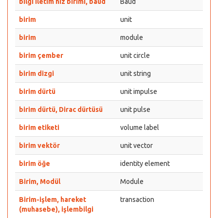
bilgi iletim hız birimi, baud
Baud
birim
unit
birim
module
birim çember
unit circle
birim dizgi
unit string
birim dürtü
unit impulse
birim dürtü, Dirac dürtüsü
unit pulse
birim etiketi
volume label
birim vektör
unit vector
birim öğe
identity element
Birim, Modül
Module
Birim-işlem, hareket
transaction
(muhasebe), işlembilgi