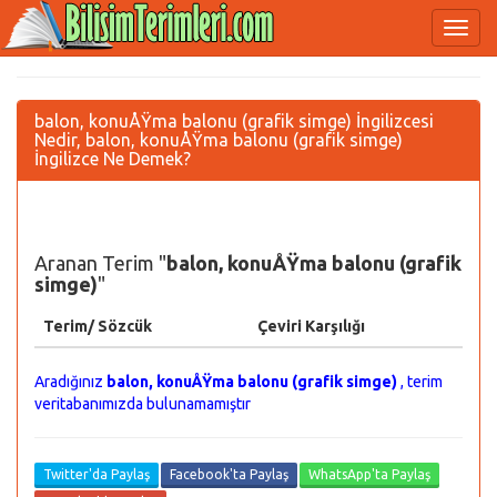
balon, konuÅŸma balonu (grafik simge) İngilizcesi
Nedir, balon, konuÅŸma balonu (grafik simge)
İngilizce Ne Demek?
Aranan Terim "
balon, konuÅŸma balonu (grafik
simge)
"
Terim/ Sözcük
Çeviri Karşılığı
Aradığınız
balon, konuÅŸma balonu (grafik simge)
, terim
veritabanımızda bulunamamıştır
Twitter'da Paylaş
Facebook'ta Paylaş
WhatsApp'ta Paylaş