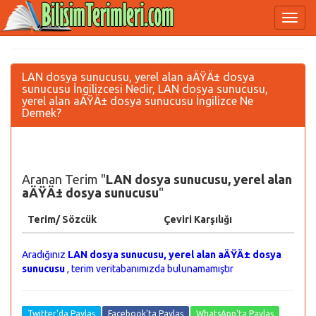
LAN dosya sunucusu, yerel alan aÄŸÄ± dosya
sunucusu İngilizcesi Nedir, LAN dosya sunucusu,
yerel alan aÄŸÄ± dosya sunucusu İngilizce Ne
Demek?
Aranan Terim "
LAN dosya sunucusu, yerel alan
aÄŸÄ± dosya sunucusu
"
Terim/ Sözcük
Çeviri Karşılığı
Aradığınız
LAN dosya sunucusu, yerel alan aÄŸÄ± dosya
sunucusu
, terim veritabanımızda bulunamamıştır
Twitter'da Paylaş
Facebook'ta Paylaş
WhatsApp'ta Paylaş